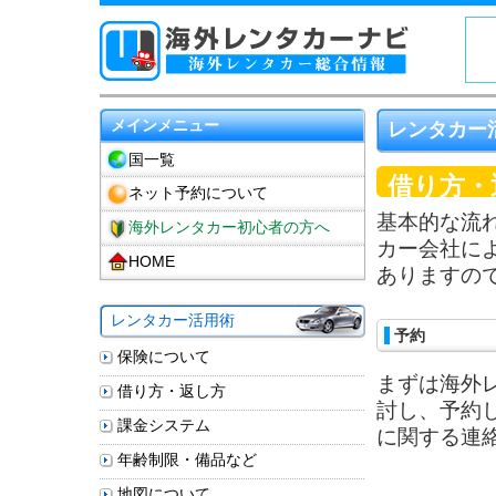
メインメニュー
レンタカー
国一覧
借り方・
ネット予約について
基本的な流
海外レンタカー初心者の方へ
カー会社に
HOME
ありますの
レンタカー活用術
予約
保険について
まずは海外
借り方・返し方
討し、予約
課金システム
に関する連
年齢制限・備品など
地図について