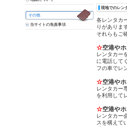
現地でのレン
その他
各レンタカ
当サイトの免責事項
りがありま
それらもご
☆
空港やホ
レンタカー
に電話して
フの車でレ
☆
空港やホ
レンタカー
を利用して
☆
空港やホ
レンタカー
スを構えて