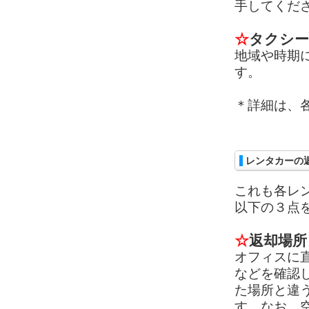
手してくだ
☆
タクシー
地域や時期
す。
＊詳細は、
レンタカーの
これも各レ
以下の３点
☆
返却場所
オフィスに
などを確認
た場所と違
す。なお、空港